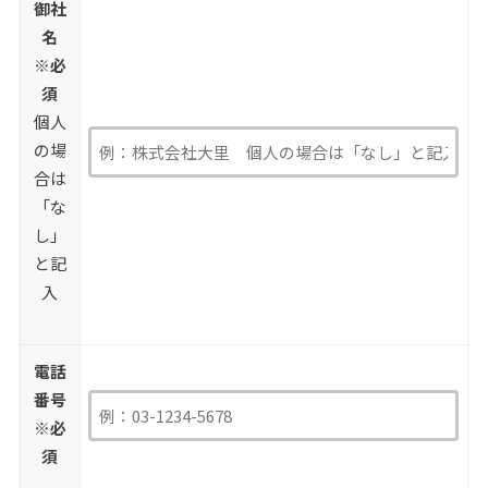
御社
名
※必
須
個人
の場
合は
「な
し」
と記
入
電話
番号
※必
須