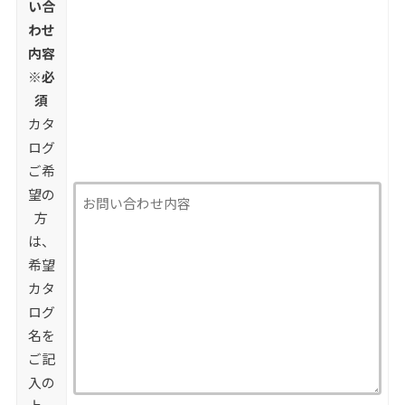
い合
わせ
内容
※必
須
カタ
ログ
ご希
望の
方
は、
希望
カタ
ログ
名を
ご記
入の