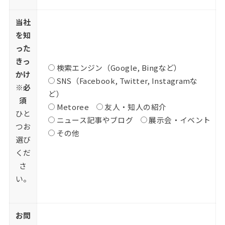
当社
を知
った
きっ
検索エンジン（Google, Bingなど）
かけ
SNS（Facebook, Twitter, Instagramな
※必
ど）
須
Metoree
友人・知人の紹介
ひと
ニュース記事やブログ
展示会・イベント
つお
その他
選び
くだ
さ
い。
お問