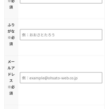
※必
須
ふり
がな
※必
須
メー
ルア
ドレ
ス
※必
須