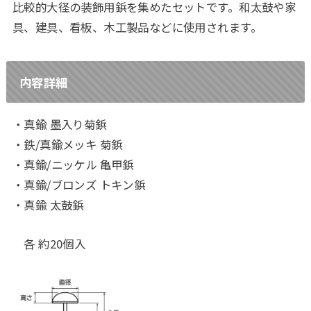
比較的大径の装飾用鋲を集めたセットです。和太鼓や家
具、建具、看板、木工製品などに使用されます。
内容詳細
・真鍮 墨入り菊鋲
・鉄/真鍮メッキ 菊鋲
・真鍮/ニッケル 亀甲鋲
・真鍮/ブロンズ トキン鋲
・真鍮 太鼓鋲
各 約20個入