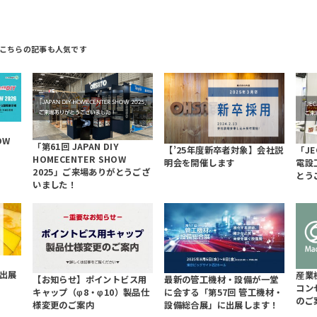
OW
「第61回 JAPAN DIY
【’25年度新卒者対象】会社説
「JE
HOMECENTER SHOW
明会を開催します
電設
2025」ご来場ありがとうござ
とう
いました！
」出展
産業
【お知らせ】ポイントビス用
最新の管工機材・設備が一堂
コン
キャップ（φ8・φ10）製品仕
に会する「第57回 管工機材・
のご
様変更のご案内
設備総合展」に出展します！