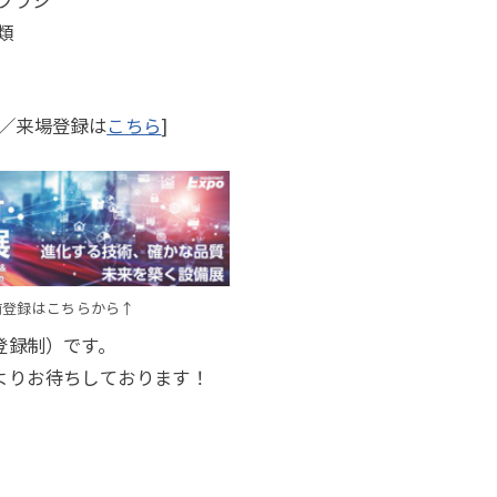
類
／来場登録は
こちら
]
前登録はこちらから↑
登録制）です。
よりお待ちしております！