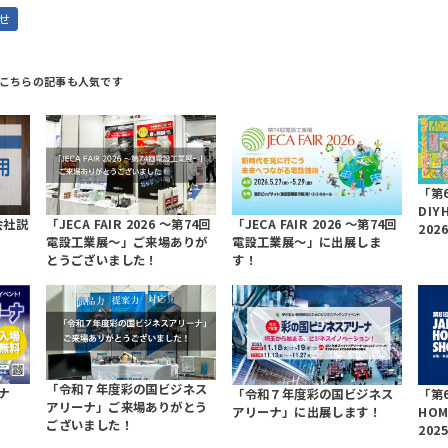
せ
「第6
DIY
会社説
「JECA FAIR 2026 ～第74回
「JECA FAIR 2026 ～第74回
20
電設工業展～」ご来場ありが
電設工業展～」に出展しま
とうございました！
す！
「令和７年度彩の国ビジネス
ナ
「令和７年度彩の国ビジネス
「第6
アリーナ」ご来場ありがとう
アリーナ」に出展します！
HOM
ございました！
20