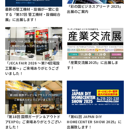
「彩の国ビジネスアリーナ 2025」
最新の管工機材・設備が一堂に会
出展のご案内
する「第57回 管工機材・設備総合
展」に出展します！
「産業交流展2025」に出展しま
「JECA FAIR 2026 ～第74回電設
す！
工業展～」ご来場ありがとうござ
いました！
『第18回 国際ガーデン＆アウトド
「第61回 JAPAN DIY
アEXPO』ご来場ありがとうござい
HOMECENTER SHOW 2025」に
ました！
出展致します！