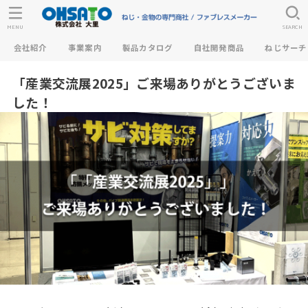
MENU
SEARCH
会社紹介
事業案内
製品カタログ
自社開発商品
ねじサーチ
「産業交流展2025」ご来場ありがとうございま
した！