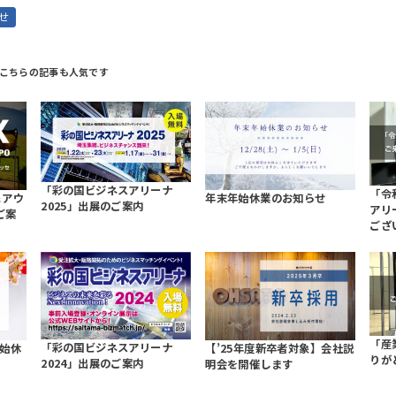
せ
「彩の国ビジネスアリーナ
「令
＆アウ
年末年始休業のお知らせ
2025」出展のご案内
アリ
ご案
ござ
「産
「彩の国ビジネスアリーナ
年始休
【’25年度新卒者対象】会社説
りが
2024」出展のご案内
明会を開催します