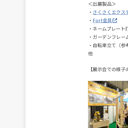
＜出展製品＞
・
さくさくエクス
・
Fort金具
・ネームプレート
・ガーデンフレー
・自転車立て（参
他
【展示会での様子