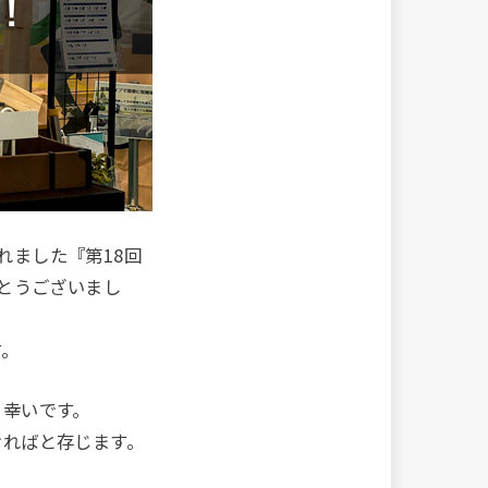
されました『第18回
とうございまし
す。
と幸いです。
ければと存じます。