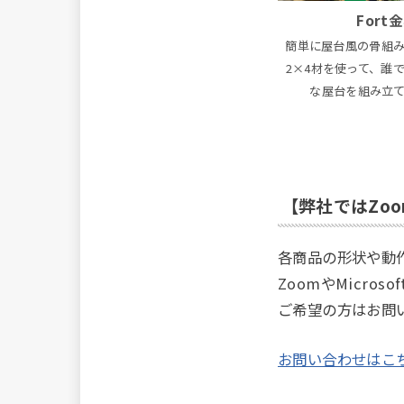
Fort
簡単に屋台風の骨組
2×4材を使って、誰
な屋台を組み立
【弊社ではZoo
各商品の形状や動
ZoomやMicro
ご希望の方はお問
お問い合わせはこ