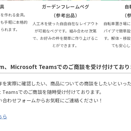
金具
ガーデンフレームペグ
自
みを作れる金具。
（参考出品）
（
でも手軽に本格的
人工木を使った自由自在なレイアウト
自転車置き場に
てられます。
が可能なペグです。組み合わせ次第
パイプで簡単設
で、お好みの枠を簡単に作り上げるこ
す。解体・移設
とができます。
ても安心し
m、Microsoft Teamsでのご商談を受け付けてお
作を実際に確認したい、商品についての商談をしたいといっ
soft Teamsでのご商談を随時受け付けております。
い合わせフォームからお気軽にご連絡ください！
ちら