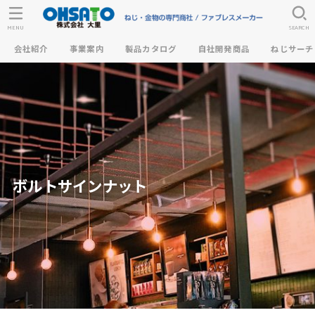
MENU
SEARCH
会社紹介
事業案内
製品カタログ
自社開発商品
ねじサーチ
ボルトサインナット