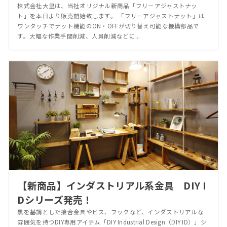
株式会社大里は、当社オリジナル新商品「フリーアジャストナッ
ト」を本日より販売開始致します。 「フリーアジャストナット」は
ワンタッチでナット機能のON・OFFが切り替え可能な機構部品で
す。大幅な作業手間削減、人員削減などに...
【新商品】インダストリアル系金具 DIY I
Dシリーズ発売！
黒を基調とした接合金具やビス、フックなど、インダストリアルな
雰囲気を持つDIY専用アイテム「DIY Industrial Design（DIY ID）」シ