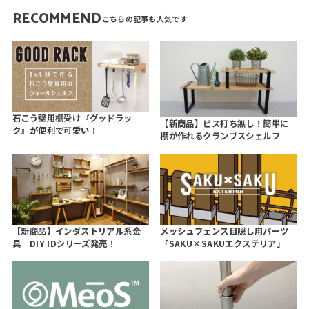
RECOMMEND
石こう壁用棚受け『グッドラッ
【新商品】ビス打ち無し！簡単に
ク』が便利で可愛い！
棚が作れるクランプスシェルフ
【新商品】インダストリアル系金
メッシュフェンス目隠し用パーツ
具 DIY IDシリーズ発売！
「SAKU×SAKUエクステリア」