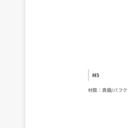
M5
材質：真鍮/バフ