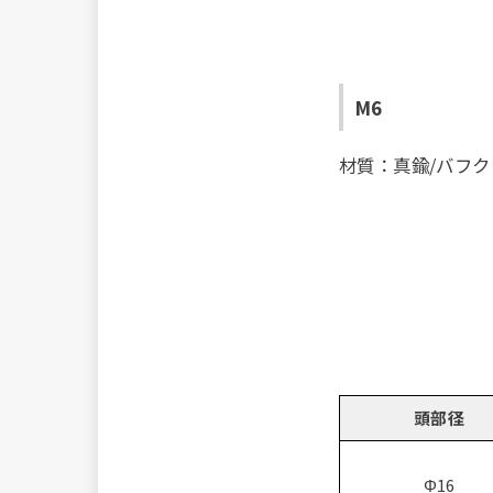
M6
材質：真鍮/バフ
頭部径
Φ16