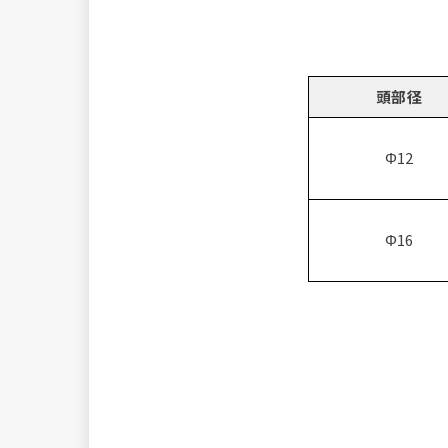
頭部径
Φ12
Φ16