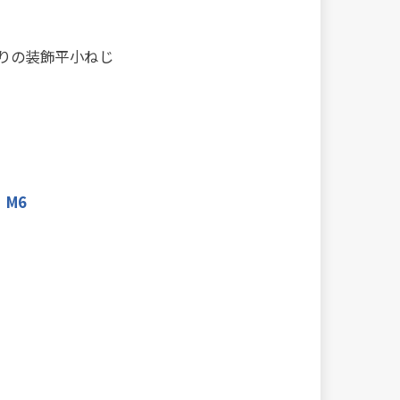
がりの装飾平小ねじ
M6