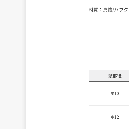
材質：真鍮/バフ
頭部径
Φ10
Φ12