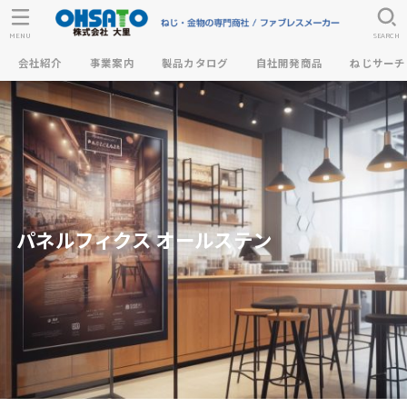
MENU
SEARCH
会社紹介
事業案内
製品カタログ
自社開発商品
ねじサーチ
パネルフィクス オールステン