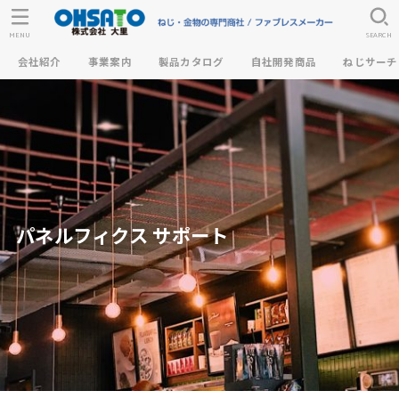
MENU
SEARCH
会社紹介
事業案内
製品カタログ
自社開発商品
ねじサーチ
パネルフィクス サポート