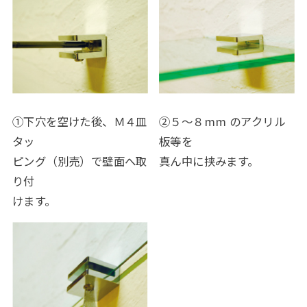
①下穴を空けた後、Ｍ４皿
②５～８mm のアクリル
タッ
板等を
ピング（別売）で壁面へ取
真ん中に挟みます。
り付
けます。