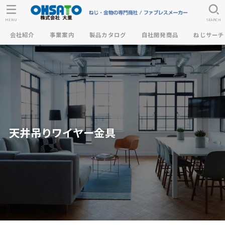
MENU
SEARCH
会社紹介
事業案内
製品カタログ
自社開発商品
ねじサーチ
天井吊りワイヤー金具